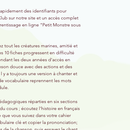
un apprentissage plu
Nos colis postaux vo
seront remplacés ou
étoiles. 1 kit de proj
enveloppes de prote
rapidement des identifiants pour
demanderons d'envo
2 Le module enfant co
identifiants de conn
bonjour@lespuces.co.
lub sur notre site et un accès complet
projet, 2 x ensemble
permettre d'utiliser 
conditions générale
rentissage en ligne "Petit Monstre sous
3 Le module enfant co
vous seront envoyés s
sur notre site Web p
projet, 3 x ensemble
d'expédition seront a
Accès au portail en l
pédagogiques pour v
tout les créatures marines, amitié et
14 fiches télécharge
s 10 fiches progressent en difficulté
des paroles de chan
endant les deux années d'accès en
sur notre site Web 
nson douce avec des actions et des
dans le prix du modu
l y a toujours une version à chanter et
activer votre accès. 
de vocabulaire reprennent les mots
envoyées.
Matériel nécessaire :
ule.
couleur, dés.
PC et Internet : Com
pédagogiques réparties en six sections
portables, les tablet
u cours ; écoutez l'histoire en français
ligne est également
e que vous suivez dans votre cahier
mobiles.
ulaire clé et copier la prononciation;
es de la chanson, puis essayez le chant