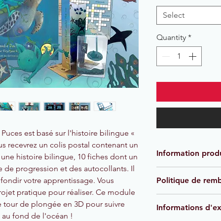
Select
Quantity
*
Puces est basé sur l'histoire bilingue «
us recevrez un colis postal contenant un
Information produ
une histoire bilingue, 10 fiches dont un
e de progression et des autocollants. Il
Langue source/cible 
fondir votre apprentissage. Vous
Politique de rem
Pack postal : contie
ojet pratique pour réaliser. Ce module
histoire bilingue en f
Notre objectif est de
de travaille A4, 2 x f
ne tour de plongée en 3D pour suivre
Informations d'e
état, mais nous savo
paroles, un plan de 
 au fond de l'océan !
mal tourner. Les p