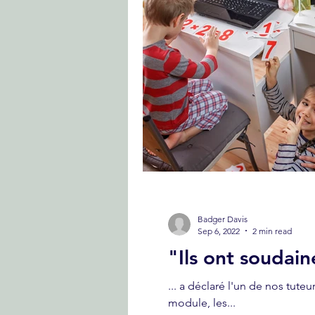
Badger Davis
Sep 6, 2022
2 min read
"Ils ont soudain
... a déclaré l'un de nos tuteurs lors de notre récente réu
module, les...