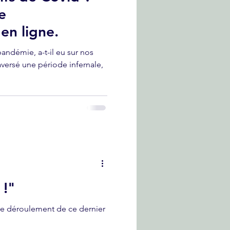
e
en ligne.
 pandémie, a-t-il eu sur nos
aversé une période infernale,
 !"