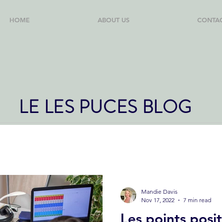
HOME
ABOUT US
CONTA
LE LES PUCES BLOG
Mandie Davis
Nov 17, 2022
7 min read
Les points posit